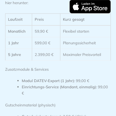
hier herunter:
Laufzeit
Preis
Kurz gesagt
Monatlich
59,90 €
Flexibel starten
1 Jahr
599,00 €
Planungssicherheit
5 Jahre
2.399,00 €
Maximaler Preisvorteil
Zusatzmodule & Services
Modul DATEV-Export (1 Jahr):
99,00 €
Einrichtungs-Service (Mandant, einmalig):
99,00
€
Gutscheinmaterial (physisch)