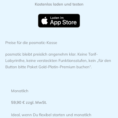
Kostenlos laden und testen
Preise für die posmatic-Kasse
posmatic bleibt preislich angenehm klar. Keine Tarif-
Labyrinthe, keine versteckten Funktionsstufen, kein „für den
Button bitte Paket Gold-Platin-Premium buchen“.
Monatlich
59,90 € zzgl. MwSt.
Ideal, wenn Du flexibel starten und monatlich